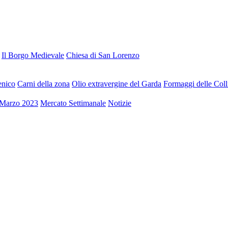
Il Borgo Medievale
Chiesa di San Lorenzo
enico
Carni della zona
Olio extravergine del Garda
Formaggi delle Col
9 Marzo 2023
Mercato Settimanale
Notizie