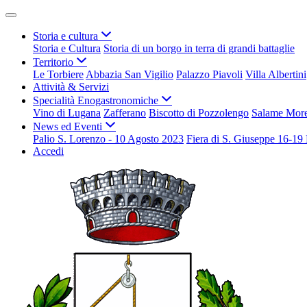
Storia e cultura
Storia e Cultura
Storia di un borgo in terra di grandi battaglie
Territorio
Le Torbiere
Abbazia San Vigilio
Palazzo Piavoli
Villa Albertini
Attività & Servizi
Specialità Enogastronomiche
Vino di Lugana
Zafferano
Biscotto di Pozzolengo
Salame Mor
News ed Eventi
Palio S. Lorenzo - 10 Agosto 2023
Fiera di S. Giuseppe 16-1
Accedi