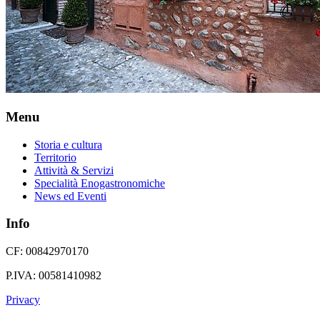
Menu
Storia e cultura
Territorio
Attività & Servizi
Specialità Enogastronomiche
News ed Eventi
Info
CF: 00842970170
P.IVA: 00581410982
Privacy