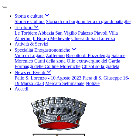
Storia e cultura
Storia e Cultura
Storia di un borgo in terra di grandi battaglie
Territorio
Le Torbiere
Abbazia San Vigilio
Palazzo Piavoli
Villa
Albertini
Il Borgo Medievale
Chiesa di San Lorenzo
Attività & Servizi
Specialità Enogastronomiche
Vino di Lugana
Zafferano
Biscotto di Pozzolengo
Salame
Morenico
Carni della zona
Olio extravergine del Garda
Formaggi delle Colline Moreniche
Chisol so la gradela
News ed Eventi
Palio S. Lorenzo - 10 Agosto 2023
Fiera di S. Giuseppe 16-
19 Marzo 2023
Mercato Settimanale
Notizie
Accedi